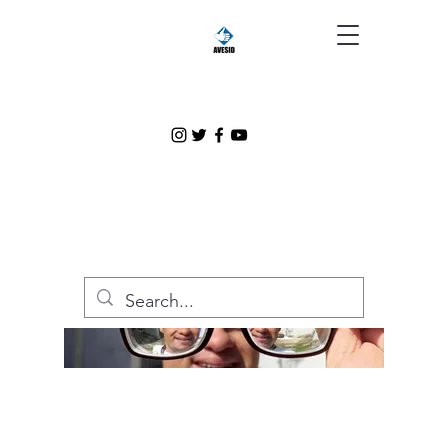
AVESID
Desarrollando
Capacidades