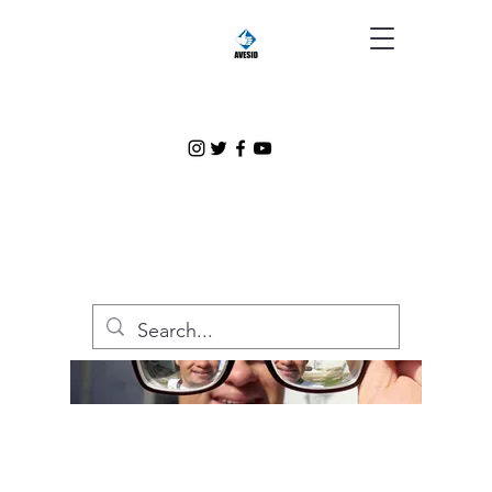
AVESID
Desarrollando
Capacidades